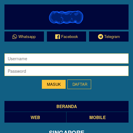
Whatsapp
Facebook
Telegram
DAFTAR
BERANDA
WEB
MOBILE
SINGAPORE