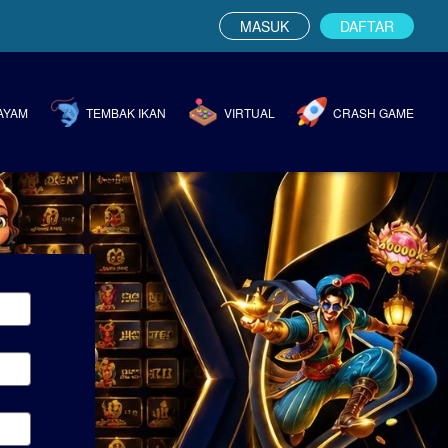
MASUK
DAFTAR
AYAM
TEMBAK IKAN
VIRTUAL
CRASH GAME