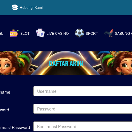
i
Hubungi Kami
EL
SLOT
LIVE CASINO
SPORT
SABUNG 
DAFTAR AKUN
rname
word
irmasi Password