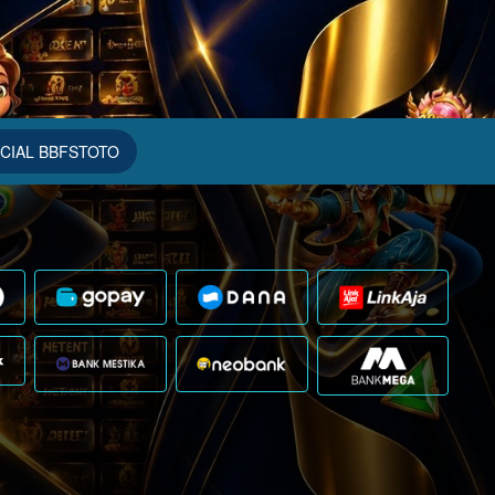
CIAL BBFSTOTO