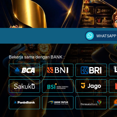
WHATSAPP 
Bekerja sama dengan BANK :