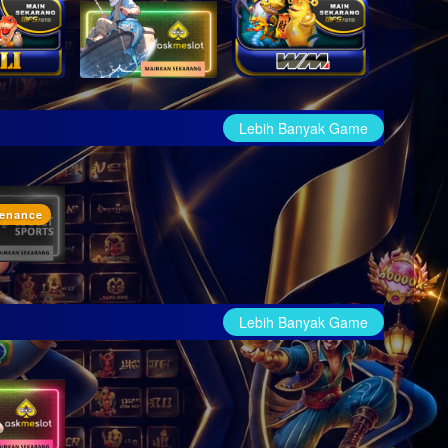
Lebih Banyak Game
tenance
Lebih Banyak Game