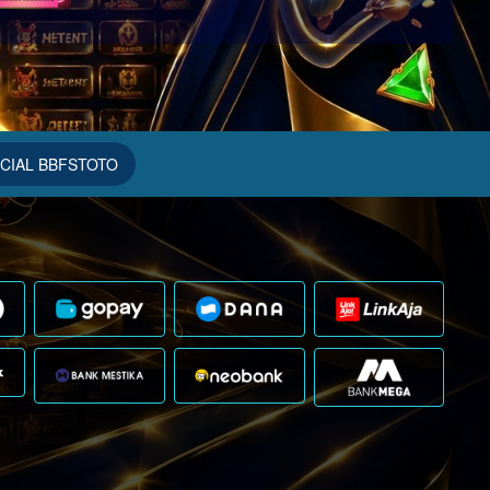
CIAL BBFSTOTO