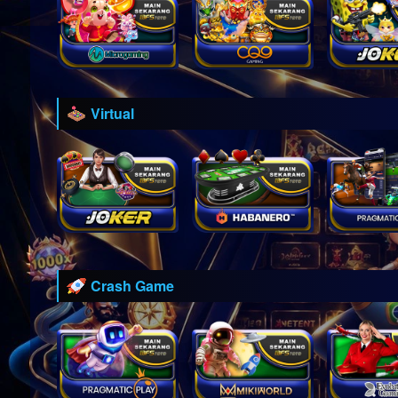
Virtual
Crash Game