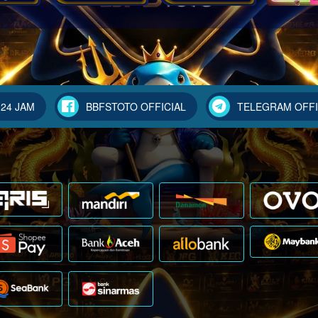
24 JAM
BBFSTOTO OFFICIAL
TELEGRAM OFFI