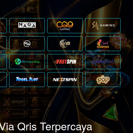
Via Qris Terpercaya