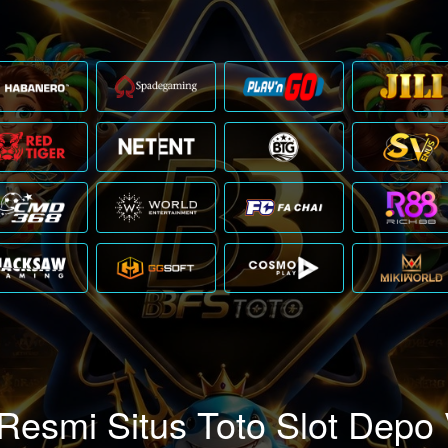
smi Situs Toto Slot Depo 