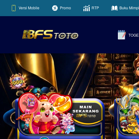
Versi Mobile
Promo
RTP
Buku Mimp
TOGE