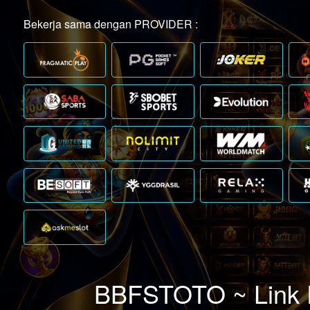
Bekerja sama dengan PROVIDER :
BBFSTOTO ~ Link Re