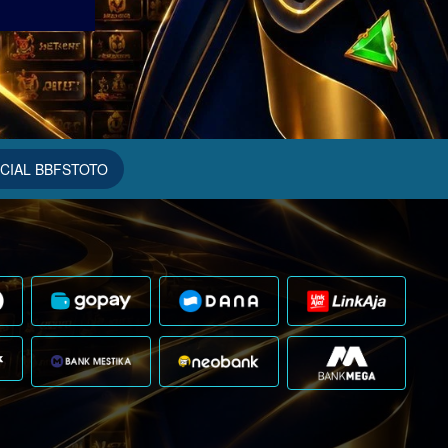
CIAL BBFSTOTO