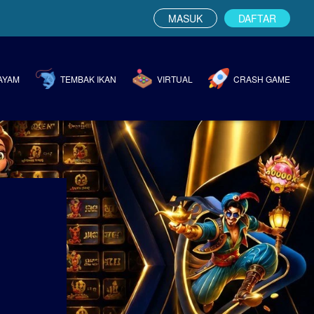
MASUK
DAFTAR
AYAM
TEMBAK IKAN
VIRTUAL
CRASH GAME