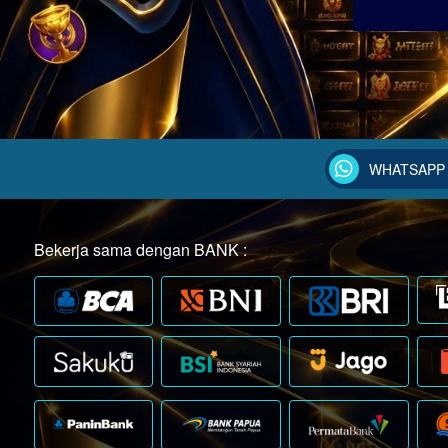
WHATSAPP 
Bekerja sama dengan BANK :