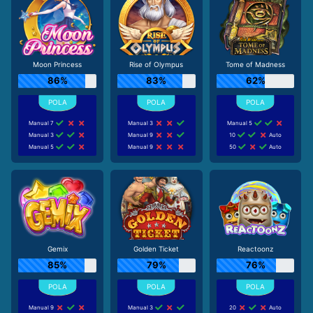
Moon Princess
Rise of Olympus
Tome of Madness
86%
83%
62%
Manual 7
Manual 3
Manual 5
Manual 3
Manual 9
10
Auto
Manual 5
Manual 9
50
Auto
Gemix
Golden Ticket
Reactoonz
85%
79%
76%
Manual 9
Manual 3
20
Auto