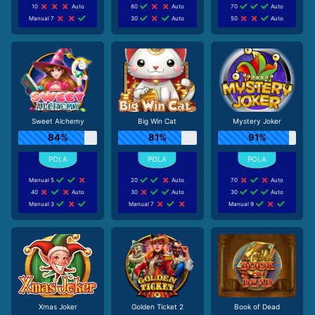
10
Auto
80
Auto
70
Auto
Manual 7
30
Auto
50
Auto
Sweet Alchemy
Big Win Cat
Mystery Joker
84%
81%
91%
Manual 5
20
Auto
70
Auto
40
Auto
30
Auto
30
Auto
Manual 3
Manual 7
Manual 9
Xmas Joker
Golden Ticket 2
Book of Dead