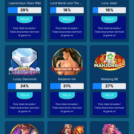
Leprechaun Goes Wild
Lord Merlin and The Lady of The Lake
Love Joker
29%
18%
16%
Pola tidak tersedia !
Pola tidak tersedia !
Pola tidak tersedia !
Tidak disarankan bermain
Tidak disarankan bermain
Tidak disarankan bermain
di game ini
di game ini
di game ini
Lucky Diamonds
Madame Ink
Mahjong 88
24%
31%
27%
Pola tidak tersedia !
Pola tidak tersedia !
Pola tidak tersedia !
Tidak disarankan bermain
Tidak disarankan bermain
Tidak disarankan bermain
di game ini
di game ini
di game ini