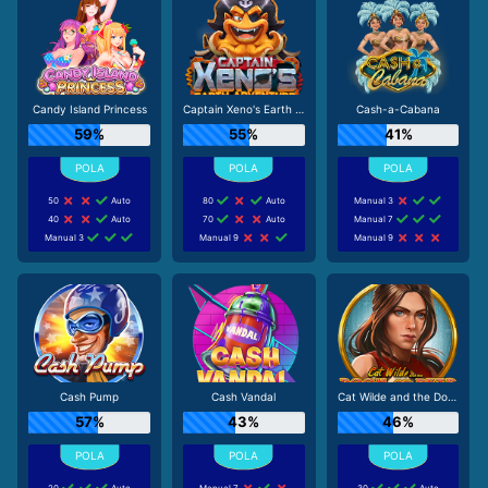
Candy Island Princess
Captain Xeno's Earth Adventure
Cash-a-Cabana
59%
55%
41%
50
Auto
80
Auto
Manual 3
40
Auto
70
Auto
Manual 7
Manual 3
Manual 9
Manual 9
Cash Pump
Cash Vandal
Cat Wilde and the Doom of Dead
57%
43%
46%
20
Auto
Manual 7
30
Auto