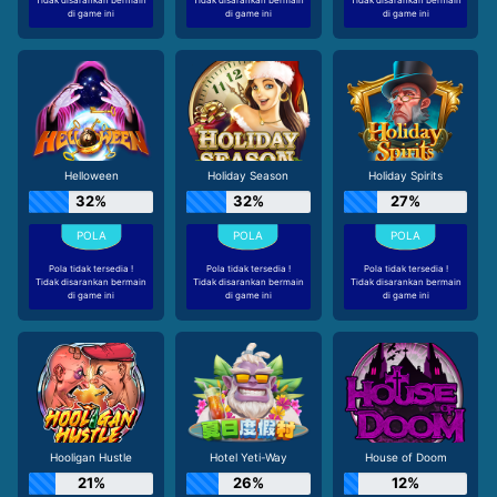
di game ini
di game ini
di game ini
Helloween
Holiday Season
Holiday Spirits
32%
32%
27%
Pola tidak tersedia !
Pola tidak tersedia !
Pola tidak tersedia !
Tidak disarankan bermain
Tidak disarankan bermain
Tidak disarankan bermain
di game ini
di game ini
di game ini
Hooligan Hustle
Hotel Yeti-Way
House of Doom
21%
26%
12%