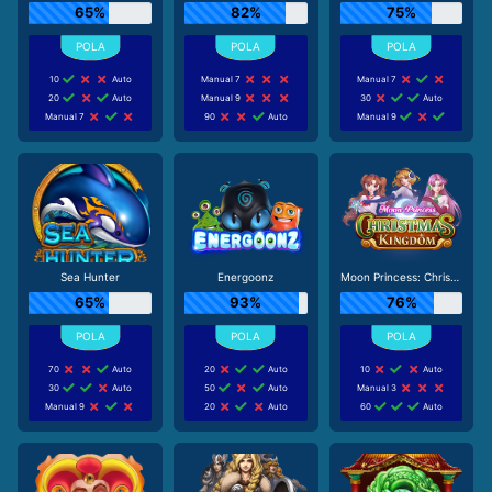
65%
82%
75%
10
Auto
Manual 7
Manual 7
20
Auto
Manual 9
30
Auto
Manual 7
90
Auto
Manual 9
Sea Hunter
Energoonz
Moon Princess: Christmas Kingdom
65%
93%
76%
70
Auto
20
Auto
10
Auto
30
Auto
50
Auto
Manual 3
Manual 9
20
Auto
60
Auto