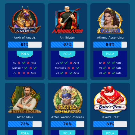
Ankh of Anubis
Annihilator
Athena Ascending
61%
67%
84%
60
Auto
30
Auto
10
Auto
Manual 7
Manual 5
40
Auto
70
Auto
70
Auto
80
Auto
Aztec Idols
Aztec Warrior Princess
Baker's Treat
73%
76%
61%