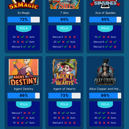
5x Magic
7 Sins
Ace of Spades
72%
85%
85%
20
Auto
Manual 5
10
Auto
70
Auto
20
Auto
Manual 9
Manual 3
Manual 7
Manual 3
Agent Destiny
Agent of Hearts
Alice Copper and the Tome of Madness
86%
73%
89%
Manual 7
80
Auto
10
Auto
80
Auto
50
Auto
80
Auto
10
Auto
Manual 5
20
Auto