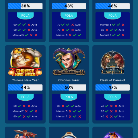
38%
43%
46%
90
Auto
70
Auto
Manual 5
50
Auto
70
Auto
30
Auto
Manual 3
Manual 9
Manual 9
Chinese New Year
Chronos Joker
Clash of Camelot
44%
50%
47%
60
Auto
80
Auto
40
Auto
Manual 7
Manual 5
70
Auto
60
Auto
Manual 7
40
Auto