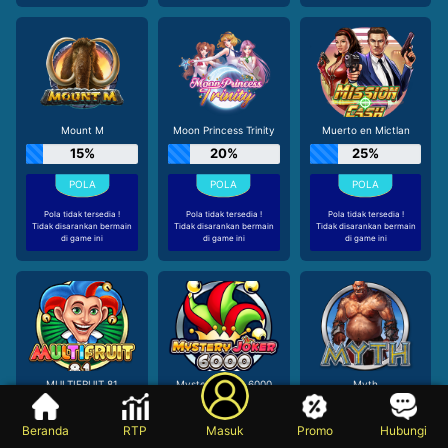
Mount M
Moon Princess Trinity
Muerto en Mictlan
15%
20%
25%
Pola tidak tersedia !
Pola tidak tersedia !
Pola tidak tersedia !
Tidak disarankan bermain
Tidak disarankan bermain
Tidak disarankan bermain
di game ini
di game ini
di game ini
MULTIFRUIT 81
Mystery Joker 6000
Myth
19%
32%
30%
Beranda
RTP
Masuk
Promo
Hubungi