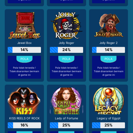
Jewel Box
Jolly Roger
Jolly Roger 2
14%
24%
14%
Pola tidak tersedia !
Pola tidak tersedia !
Pola tidak tersedia !
Tidak disarankan bermain
Tidak disarankan bermain
Tidak disarankan bermain
di game ini
di game ini
di game ini
KISS REELS OF ROCK
Lady of Fortune
Legacy of Egypt
16%
25%
25%