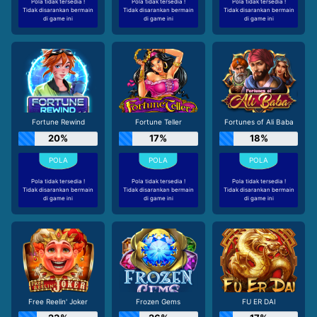
Pola tidak tersedia !
Pola tidak tersedia !
Pola tidak tersedia !
Tidak disarankan bermain
Tidak disarankan bermain
Tidak disarankan bermain
di game ini
di game ini
di game ini
Fortune Rewind
Fortune Teller
Fortunes of Ali Baba
20%
17%
18%
Pola tidak tersedia !
Pola tidak tersedia !
Pola tidak tersedia !
Tidak disarankan bermain
Tidak disarankan bermain
Tidak disarankan bermain
di game ini
di game ini
di game ini
Free Reelin' Joker
Frozen Gems
FU ER DAI