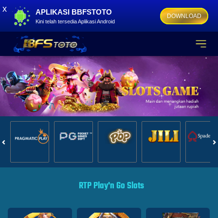
x
APLIKASI BBFSTOTO
DOWNLOAD
Kini telah tersedia Aplikasi Android
RTP Play'n Go Slots