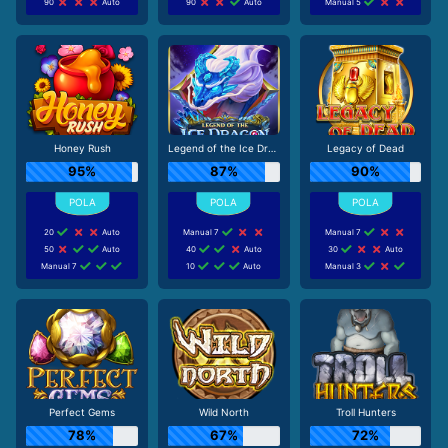
90
Auto
90
Auto
Manual 5
Honey Rush
Legend of the Ice Dragon
Legacy of Dead
95%
87%
90%
20
Auto
Manual 7
Manual 7
50
Auto
40
Auto
30
Auto
Manual 7
10
Auto
Manual 3
Perfect Gems
Wild North
Troll Hunters
78%
67%
72%