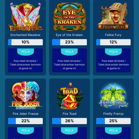
Enchanted Meadow
Eye of the Kraken
Feline Fury
10%
23%
12%
Pola tidak tersedia !
Pola tidak tersedia !
Pola tidak tersedia !
Tidak disarankan bermain
Tidak disarankan bermain
Tidak disarankan bermain
di game ini
di game ini
di game ini
Fire Joker Freeze
Fire Toad
Firefly Frenzy
22%
26%
25%