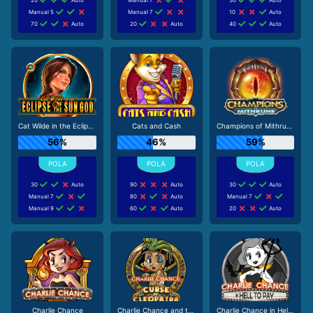
Manual 5
Manual 7
10
Auto
70
Auto
20
Auto
40
Auto
Cat Wilde in the Eclipse of the Sun God
Cats and Cash
Champions of Mithrune
56%
46%
59%
30
Auto
90
Auto
30
Auto
Manual 7
80
Auto
Manual 7
Manual 9
60
Auto
20
Auto
Charlie Chance
Charlie Chance and the Curse of Cleopatra
Charlie Chance in Hell to Pay