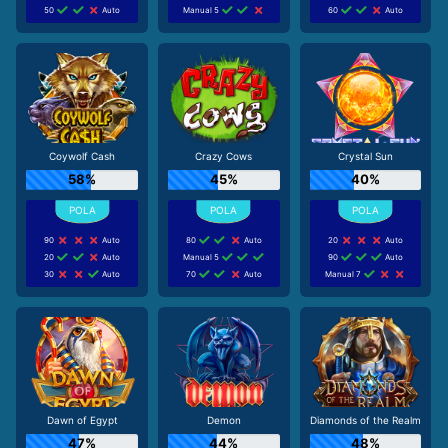
50
Auto
Manual 5
60
Auto
Coywolf Cash
Crazy Cows
Crystal Sun
58%
45%
40%
90
Auto
80
Auto
20
Auto
20
Auto
Manual 5
90
Auto
30
Auto
70
Auto
Manual 7
Dawn of Egypt
Demon
Diamonds of the Realm
47%
44%
48%