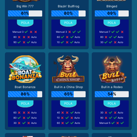
Big Win 777
Blazin' Bullfrog
Blinged
61%
80%
69%
Manual 3
Manual 3
Manual 7
80
Auto
60
Auto
80
Auto
90
Auto
10
Auto
30
Auto
Boat Bonanza
Bull in a China Shop
Bull in a Rodeo
86%
65%
54%
60
Auto
40
Auto
30
Auto
80
Auto
10
Auto
90
Auto
30
Auto
60
Auto
Manual 5