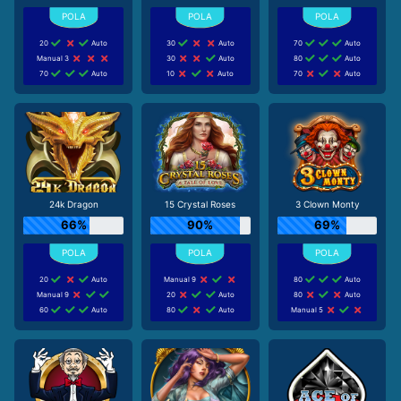
20
Auto
30
Auto
70
Auto
Manual 3
30
Auto
80
Auto
70
Auto
10
Auto
70
Auto
24k Dragon
15 Crystal Roses
3 Clown Monty
66%
90%
69%
20
Auto
Manual 9
80
Auto
Manual 9
20
Auto
80
Auto
60
Auto
80
Auto
Manual 5