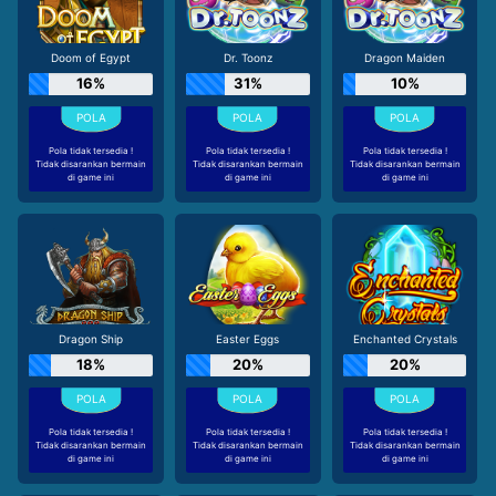
Doom of Egypt
Dr. Toonz
Dragon Maiden
16%
31%
10%
Pola tidak tersedia !
Pola tidak tersedia !
Pola tidak tersedia !
Tidak disarankan bermain
Tidak disarankan bermain
Tidak disarankan bermain
di game ini
di game ini
di game ini
Dragon Ship
Easter Eggs
Enchanted Crystals
18%
20%
20%
Pola tidak tersedia !
Pola tidak tersedia !
Pola tidak tersedia !
Tidak disarankan bermain
Tidak disarankan bermain
Tidak disarankan bermain
di game ini
di game ini
di game ini