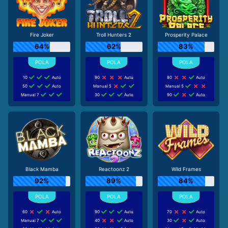
Fire Joker
Troll Hunters 2
Prosperity Palace
64%
62%
83%
10
Auto
90
Auto
80
Auto
50
Auto
Manual 5
Manual 5
Manual 7
30
Auto
90
Auto
Black Mamba
Reactoonz 2
Wild Frames
92%
89%
84%
60
Auto
90
Auto
70
Auto
Manual 7
40
Auto
30
Auto