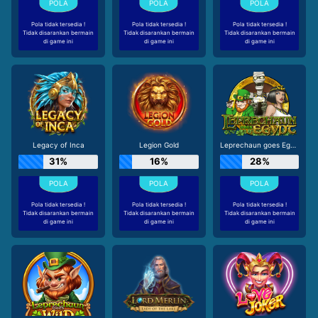
Pola tidak tersedia !
Pola tidak tersedia !
Pola tidak tersedia !
Tidak disarankan bermain
Tidak disarankan bermain
Tidak disarankan bermain
di game ini
di game ini
di game ini
Legacy of Inca
Legion Gold
Leprechaun goes Egypt
31%
16%
28%
Pola tidak tersedia !
Pola tidak tersedia !
Pola tidak tersedia !
Tidak disarankan bermain
Tidak disarankan bermain
Tidak disarankan bermain
di game ini
di game ini
di game ini