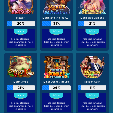
Matsuri
Merlin and the Ice Queen Morgana
Mermaid's Diamond
20%
31%
21%
Pola tidak tersedia !
Pola tidak tersedia !
Pola tidak tersedia !
Tidak disarankan bermain
Tidak disarankan bermain
Tidak disarankan bermain
di game ini
di game ini
di game ini
Merry Xmas
Miner Donkey Trouble
Mission Cash
21%
24%
11%
Pola tidak tersedia !
Pola tidak tersedia !
Pola tidak tersedia !
Tidak disarankan bermain
Tidak disarankan bermain
Tidak disarankan bermain
di game ini
di game ini
di game ini