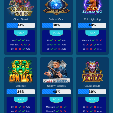
Cloud Quest
Coils of Cash
Colt Lightning
41%
38%
48%
10
Auto
70
Auto
Manual 7
Manual 3
30
Auto
20
Auto
30
Auto
80
Auto
60
Auto
Contact
Cops'n'Robbers
Count Jokula
36%
48%
39%
90
Auto
Manual 7
80
Auto
40
Auto
Manual 5
40
Auto