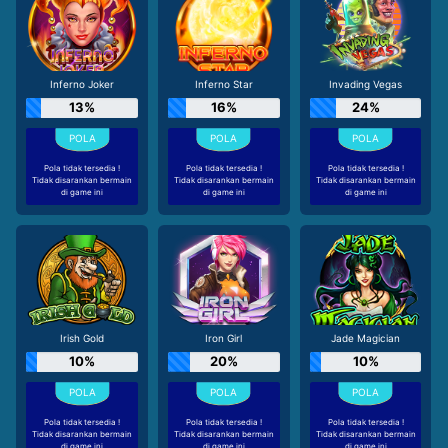
Inferno Joker
Inferno Star
Invading Vegas
13%
16%
24%
Pola tidak tersedia !
Pola tidak tersedia !
Pola tidak tersedia !
Tidak disarankan bermain
Tidak disarankan bermain
Tidak disarankan bermain
di game ini
di game ini
di game ini
Irish Gold
Iron Girl
Jade Magician
10%
20%
10%
Pola tidak tersedia !
Pola tidak tersedia !
Pola tidak tersedia !
Tidak disarankan bermain
Tidak disarankan bermain
Tidak disarankan bermain
di game ini
di game ini
di game ini