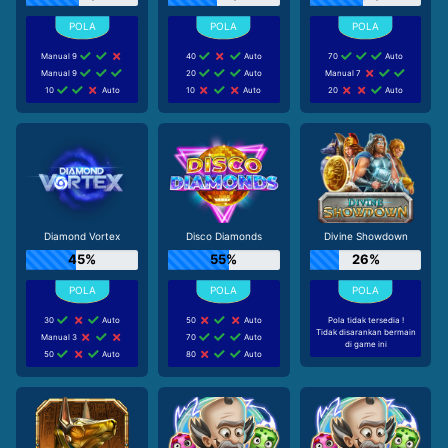
Manual 9
40
Auto
70
Auto
Manual 9
20
Auto
Manual 7
10
Auto
10
Auto
20
Auto
Diamond Vortex
Disco Diamonds
Divine Showdown
45%
55%
26%
30
Auto
50
Auto
Pola tidak tersedia !
Tidak disarankan bermain
Manual 3
70
Auto
di game ini
50
Auto
80
Auto