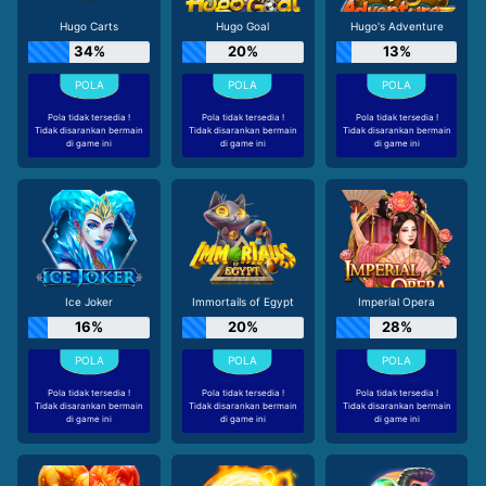
Hugo Carts
Hugo Goal
Hugo's Adventure
34%
20%
13%
Pola tidak tersedia !
Pola tidak tersedia !
Pola tidak tersedia !
Tidak disarankan bermain
Tidak disarankan bermain
Tidak disarankan bermain
di game ini
di game ini
di game ini
Ice Joker
Immortails of Egypt
Imperial Opera
16%
20%
28%
Pola tidak tersedia !
Pola tidak tersedia !
Pola tidak tersedia !
Tidak disarankan bermain
Tidak disarankan bermain
Tidak disarankan bermain
di game ini
di game ini
di game ini