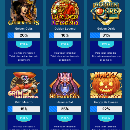
Golden Colts
Golden Legend
Golden Osiris
20%
16%
31%
Pola tidak tersedia !
Pola tidak tersedia !
Pola tidak tersedia !
Tidak disarankan bermain
Tidak disarankan bermain
Tidak disarankan bermain
di game ini
di game ini
di game ini
Grim Muerto
HammerFall
Happy Halloween
15%
25%
22%
Pola tidak tersedia !
Pola tidak tersedia !
Pola tidak tersedia !
Tidak disarankan bermain
Tidak disarankan bermain
Tidak disarankan bermain