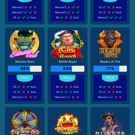
Manual 3
Manual 5
10
Auto
Manual 7
Manual 5
20
Auto
50
Auto
90
Auto
Manual 7
Banana Rock
Battle Royal
Beasts of Fire
66%
64%
77%
50
Auto
80
Auto
30
Auto
70
Auto
30
Auto
70
Auto
Manual 3
Manual 3
Manual 3