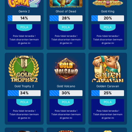
Gemix 2
Ghost of Dead
Gold King
14%
28%
20%
Pola tidak tersedia !
Pola tidak tersedia !
Pola tidak tersedia !
Tidak disarankan bermain
Tidak disarankan bermain
Tidak disarankan bermain
di game ini
di game ini
di game ini
Gold Trophy 2
Gold Volcano
Golden Caravan
34%
30%
25%
Pola tidak tersedia !
Pola tidak tersedia !
Pola tidak tersedia !
Tidak disarankan bermain
Tidak disarankan bermain
Tidak disarankan bermain
di game ini
di game ini
di game ini